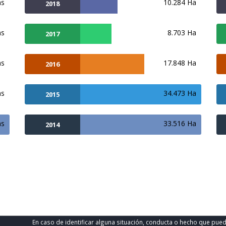
ns
10.284 Ha
2018
ns
8.703 Ha
2017
ns
17.848 Ha
2016
ns
34.473 Ha
2015
ns
33.516 Ha
2014
En caso de identificar alguna situación, conducta o hecho que pue
.