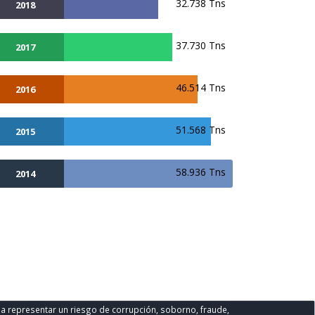
32.738 Tns
2018
37.730 Tns
2017
46.514 Tns
2016
51.568 Tns
2015
58.936 Tns
2014
da representar un riesgo de corrupción, soborno, fraude,