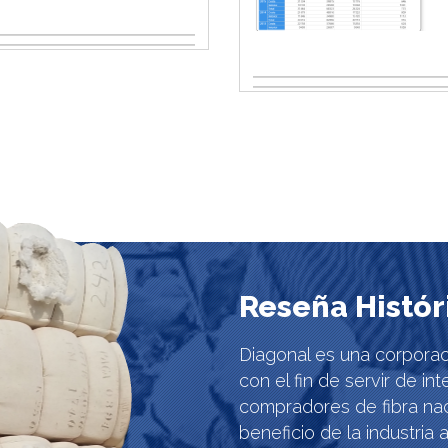
Reseña Histór
Diagonal es una corpora
con el fin de servir de in
compradores de fibra nac
beneficio de la industri