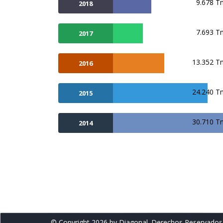
9.678 T
2018
7.693 T
2017
13.352 T
2016
24.240 T
2015
30.710 T
2014
© Copyright 2026 by Diagonal. Derechos Reservados