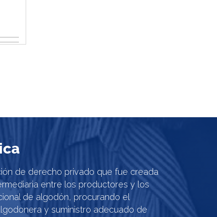
ica
ción de derecho privado que fue creada
termediaria entre los productores y los
ional de algodón, procurando el
a algodonera y suministro adecuado de